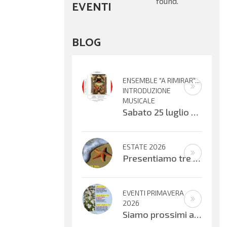
found.
EVENTI
BLOG
ENSEMBLE "A RIMIRAR"...
INTRODUZIONE
MUSICALE
Sabato 25 luglio alle ore 16:30 verrà inaugurata la mostra organizzata dal Centro Biblioteca Comunale presso il Palazzo “Suore
ESTATE 2026
Presentiamo tre progetti estivi che si svolgeranno nell’ultima settimana di
EVENTI PRIMAVERA
2026
Siamo prossimi ad alcuni appuntamenti musicali offerti dai bambini, ragazzi e adulti che cantano e suonano. Si inizierà con il