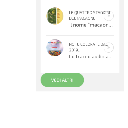
LE QUATTRO STAGIONI
DEL MACAONE
Il nome “macaone” deriva dalla mitologia greca: Macaone era un abile medico e guerriero e il nome della farfalla
NOTE COLORATE DAL
2019...
Le tracce audio allegate sono promemoria di percorsi didattici realizzati
VEDI ALTRI