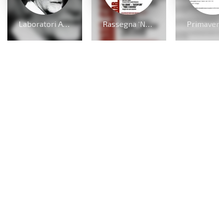
Laboratori Aperti Kodály
Rassegna ‘Ndem a cantà