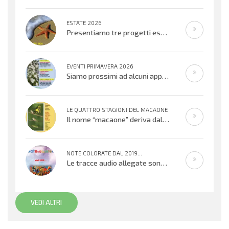
ESTATE 2026
Presentiamo tre progetti estivi che si svolgeranno nell’ultima settimana di
EVENTI PRIMAVERA 2026
Siamo prossimi ad alcuni appuntamenti musicali offerti dai bambini, ragazzi e adulti che cantano e suonano. Si inizierà con il
LE QUATTRO STAGIONI DEL MACAONE
Il nome “macaone” deriva dalla mitologia greca: Macaone era un abile medico e guerriero e il nome della farfalla
NOTE COLORATE DAL 2019...
Le tracce audio allegate sono promemoria di percorsi didattici realizzati
VEDI ALTRI