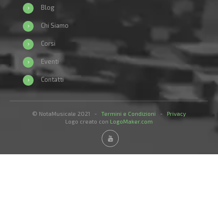
Blog
Chi Siamo
Corsi
Eventi
Contatti
© NotaMusicale 2021 -
Termini e Condizioni
-
Privacy
Logo creato con
LogoMaker.com