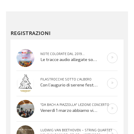
REGISTRAZIONI
NOTE COLORATE DAL 2019...
Le tracce audio allegate sono promemoria di percorsi didattici realizzati
FILASTROCCHE SOTTO L'ALBERO
Con l’augurio di serene festività, affidiamo alle vostre orecchie alcuni
"DA BACH A PIAZZOLLA" LEZIONE CONCERTO
Venerdì 1 marzo abbiamo vissuto una meravigliosa serata musicale offerta dai Maestri Irene Sacchetti al flauto traverso e Fabio
LUDWIG VAN BEETHOVEN – STRING QUARTET