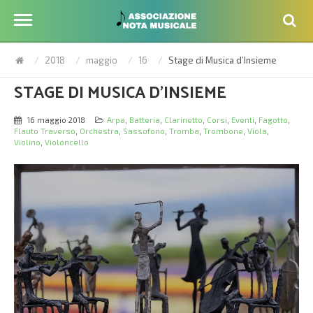
2018
maggio
16
Stage di Musica d’Insieme
STAGE DI MUSICA D’INSIEME
16 maggio 2018
Arpa
,
Batteria
,
Clarinetto
,
Corsi
,
Eventi
,
Fagotto
,
Flauto Traverso
,
Orchestra
,
Sassofono
,
Tromba
,
Trombone
,
Viola
,
Violino
,
Violoncello