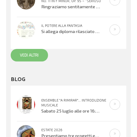
NO. 11 IN F MINOR, OP. 95 – “SERIOSO”
Ringraziamo sentitamente Gloria Foresti e i suoi giovani colleghi per la condivisione di questa bella esecuzione del Quartetto per
IL POTERE ALLA FANTASIA
Si allega diploma rilasciato all’XI° edizione del Concorso Gianni Rodari 2020: secondo premio al Coro Topolino din don. Un sentito
VEDI ALTRI
BLOG
ENSEMBLE "A RIMIRAR"... INTRODUZIONE
MUSICALE
Sabato 25 luglio alle ore 16:30 verrà inaugurata la mostra organizzata dal Centro Biblioteca Comunale presso il Palazzo “Suore
ESTATE 2026
Presentiamo tre progetti estivi che si svolgeranno nell’ultima settimana di