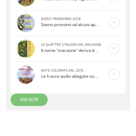
EVENTI PRIMAVERA 2026
Siamo prossimi ad alcuni appuntamenti musicali offerti dai bambini, ragazzi e adulti che cantano e suonano. Si inizierà con il
LE QUATTRO STAGIONI DEL MACAONE
Il nome “macaone” deriva dalla mitologia greca: Macaone era un abile medico e guerriero e il nome della farfalla
NOTE COLORATE DAL 2019...
Le tracce audio allegate sono promemoria di percorsi didattici realizzati
VEDI ALTRI