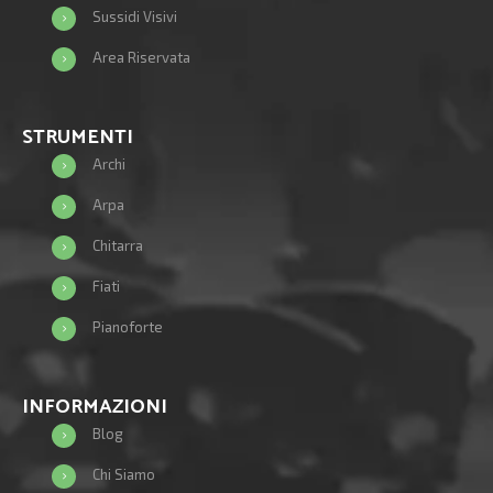
Sussidi Visivi
Area Riservata
STRUMENTI
Archi
Arpa
Chitarra
Fiati
Pianoforte
INFORMAZIONI
Blog
Chi Siamo