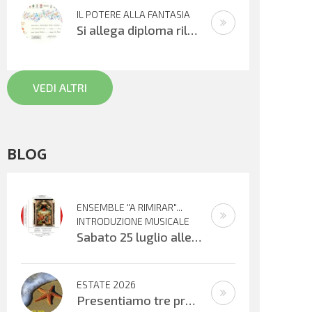
IL POTERE ALLA FANTASIA
Si allega diploma rilasciato all’XI° edizione del Concorso Gianni Rodari 2020: secondo premio al Coro Topolino din don. Un sentito
VEDI ALTRI
BLOG
ENSEMBLE "A RIMIRAR"...
INTRODUZIONE MUSICALE
Sabato 25 luglio alle ore 16:30 verrà inaugurata la mostra organizzata dal Centro Biblioteca Comunale presso il Palazzo “Suore
ESTATE 2026
Presentiamo tre progetti estivi che si svolgeranno nell’ultima settimana di