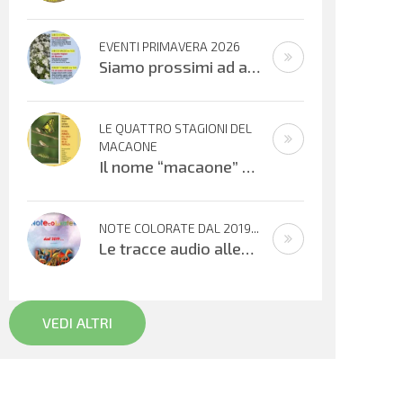
EVENTI PRIMAVERA 2026
Siamo prossimi ad alcuni appuntamenti musicali offerti dai bambini, ragazzi e adulti che cantano e suonano. Si inizierà con il
LE QUATTRO STAGIONI DEL
MACAONE
Il nome “macaone” deriva dalla mitologia greca: Macaone era un abile medico e guerriero e il nome della farfalla
NOTE COLORATE DAL 2019...
Le tracce audio allegate sono promemoria di percorsi didattici realizzati
VEDI ALTRI