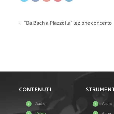
“Da Bach a Piazzolla” lezione concerto
CONTENUTI
STRUMENT
Audio
Archi
Video
Arpa