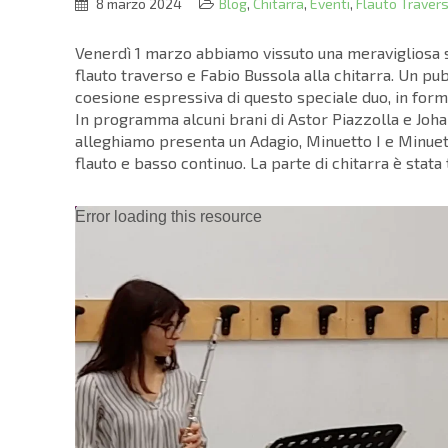
8 marzo 2024
Blog
,
Chitarra
,
Eventi
,
Flauto Traver
Venerdì 1 marzo abbiamo vissuto una meravigliosa s
flauto traverso e Fabio Bussola alla chitarra. Un pu
coesione espressiva di questo speciale duo, in form
In programma alcuni brani di Astor Piazzolla e Joh
alleghiamo presenta un Adagio, Minuetto I e Minuet
flauto e basso continuo. La parte di chitarra è stata 
Video
Error loading this resource
Player