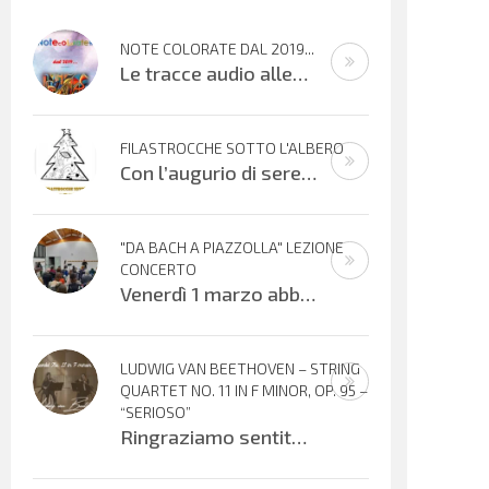
NOTE COLORATE DAL 2019...
Le tracce audio allegate sono promemoria di percorsi didattici realizzati
FILASTROCCHE SOTTO L'ALBERO
Con l’augurio di serene festività, affidiamo alle vostre orecchie alcuni
"DA BACH A PIAZZOLLA" LEZIONE
CONCERTO
Venerdì 1 marzo abbiamo vissuto una meravigliosa serata musicale offerta dai Maestri Irene Sacchetti al flauto traverso e Fabio
LUDWIG VAN BEETHOVEN – STRING
QUARTET NO. 11 IN F MINOR, OP. 95 –
“SERIOSO”
Ringraziamo sentitamente Gloria Foresti e i suoi giovani colleghi per la condivisione di questa bella esecuzione del Quartetto per