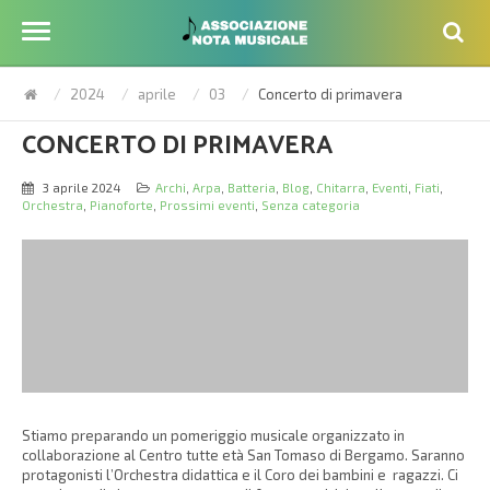
2024
aprile
03
Concerto di primavera
CONCERTO DI PRIMAVERA
3 aprile 2024
Archi
,
Arpa
,
Batteria
,
Blog
,
Chitarra
,
Eventi
,
Fiati
,
Orchestra
,
Pianoforte
,
Prossimi eventi
,
Senza categoria
Stiamo preparando un pomeriggio musicale organizzato in
collaborazione al Centro tutte età San Tomaso di Bergamo. Saranno
protagonisti l’Orchestra didattica e il Coro dei bambini e ragazzi. Ci