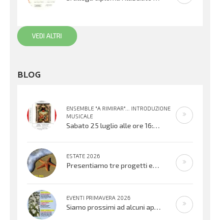
VEDI ALTRI
BLOG
ENSEMBLE "A RIMIRAR"... INTRODUZIONE
MUSICALE
Sabato 25 luglio alle ore 16:30 verrà inaugurata la mostra organizzata dal Centro Biblioteca Comunale presso il Palazzo “Suore
ESTATE 2026
Presentiamo tre progetti estivi che si svolgeranno nell’ultima settimana di
EVENTI PRIMAVERA 2026
Siamo prossimi ad alcuni appuntamenti musicali offerti dai bambini, ragazzi e adulti che cantano e suonano. Si inizierà con il