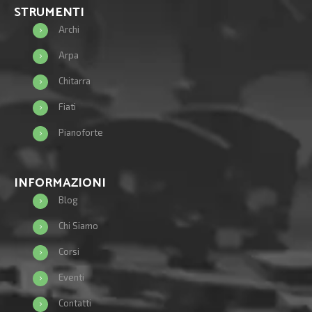
STRUMENTI
Archi
Arpa
Chitarra
Fiati
Pianoforte
INFORMAZIONI
Blog
Chi Siamo
Corsi
Eventi
Contatti