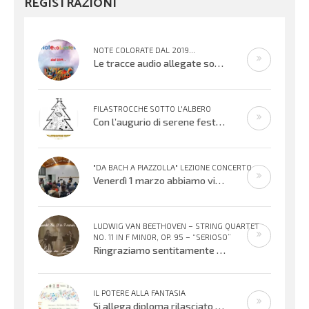
REGISTRAZIONI
NOTE COLORATE DAL 2019...
Le tracce audio allegate sono promemoria di percorsi didattici realizzati
FILASTROCCHE SOTTO L'ALBERO
Con l’augurio di serene festività, affidiamo alle vostre orecchie alcuni
"DA BACH A PIAZZOLLA" LEZIONE CONCERTO
Venerdì 1 marzo abbiamo vissuto una meravigliosa serata musicale offerta dai Maestri Irene Sacchetti al flauto traverso e Fabio
LUDWIG VAN BEETHOVEN – STRING QUARTET
NO. 11 IN F MINOR, OP. 95 – “SERIOSO”
Ringraziamo sentitamente Gloria Foresti e i suoi giovani colleghi per la condivisione di questa bella esecuzione del Quartetto per
IL POTERE ALLA FANTASIA
Si allega diploma rilasciato all’XI° edizione del Concorso Gianni Rodari 2020: secondo premio al Coro Topolino din don. Un sentito