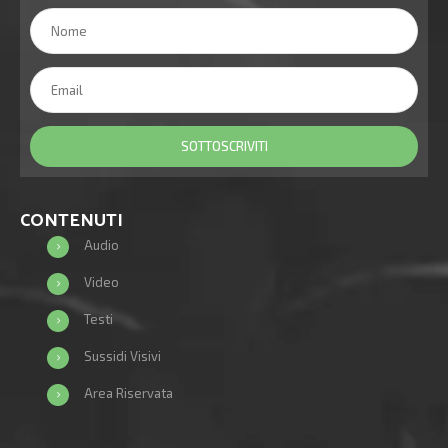
CONTENUTI
Audio
Video
Testi
Sussidi Visivi
Area Riservata