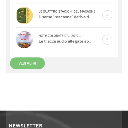
LE QUATTRO STAGIONI DEL MACAONE
Il nome “macaone” deriva dalla mitologia greca: Macaone era un abile medico e guerriero e il nome della farfalla
NOTE COLORATE DAL 2019...
Le tracce audio allegate sono promemoria di percorsi didattici realizzati
VEDI ALTRI
NEWSLETTER