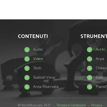
CONTENUTI
STRUMENT
Audio
Archi
Video
Arpa
Testi
Chitar
Sussidi Visivi
Fiati
Area Riservata
Pianof
© NotaMusicale 2021 -
Termini e Condizioni
-
Privacy