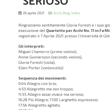
“SERIOSO”
26 aprile 2021
Archi
,
Blog
,
Video
Ringraziamo sentitamente Gloria Foresti e i suoi gio
esecuzione del
Quartetto per Archi No. 11 in Fa M
registrato il 7 Aprile 2021 presso l’Università di 
Gli interpreti:
Miguel Chamorro (primo violino),
Annie Gunnarsson (secondo violino),
Gloria Foresti (viola),
Ellen Porter (violoncello)
Sequenza dei movimenti:
0:04 Allegro con brio;
4:53 Allegretto ma non troppo;
11:55 Allegro assai vivace ma serioso;
16:28 Più Allegro; 17:00 Larghetto espressivo;
17:56 Allegretto agitato;