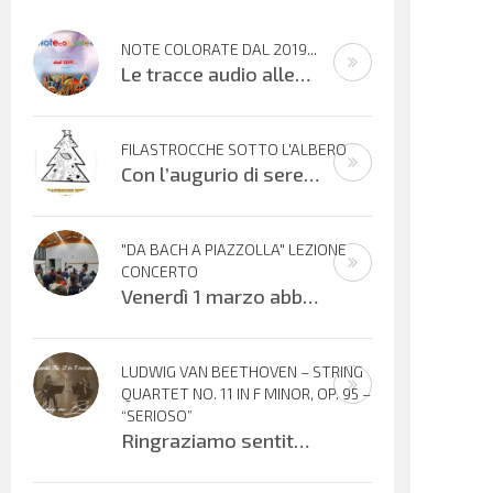
NOTE COLORATE DAL 2019...
Le tracce audio allegate sono promemoria di percorsi didattici realizzati
FILASTROCCHE SOTTO L'ALBERO
Con l’augurio di serene festività, affidiamo alle vostre orecchie alcuni
"DA BACH A PIAZZOLLA" LEZIONE
CONCERTO
Venerdì 1 marzo abbiamo vissuto una meravigliosa serata musicale offerta dai Maestri Irene Sacchetti al flauto traverso e Fabio
LUDWIG VAN BEETHOVEN – STRING
QUARTET NO. 11 IN F MINOR, OP. 95 –
“SERIOSO”
Ringraziamo sentitamente Gloria Foresti e i suoi giovani colleghi per la condivisione di questa bella esecuzione del Quartetto per