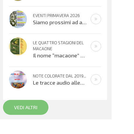
EVENTI PRIMAVERA 2026
Siamo prossimi ad alcuni appuntamenti musicali offerti dai bambini, ragazzi e adulti che cantano e suonano. Si inizierà con il
LE QUATTRO STAGIONI DEL
MACAONE
Il nome “macaone” deriva dalla mitologia greca: Macaone era un abile medico e guerriero e il nome della farfalla
NOTE COLORATE DAL 2019...
Le tracce audio allegate sono promemoria di percorsi didattici realizzati
VEDI ALTRI