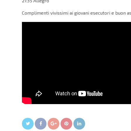
21:35 Allegro
Complimenti vivissimi ai giovani esecutori e buon a
Twitter
Facebook
Google+
Pin It
LinkedIn