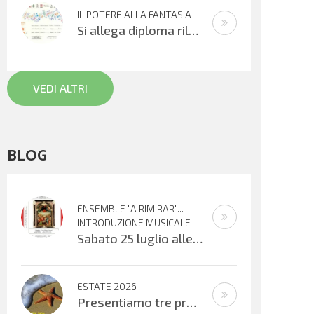
IL POTERE ALLA FANTASIA
Si allega diploma rilasciato all’XI° edizione del Concorso Gianni Rodari 2020: secondo premio al Coro Topolino din don. Un sentito
VEDI ALTRI
BLOG
ENSEMBLE "A RIMIRAR"...
INTRODUZIONE MUSICALE
Sabato 25 luglio alle ore 16:30 verrà inaugurata la mostra organizzata dal Centro Biblioteca Comunale presso il Palazzo “Suore
ESTATE 2026
Presentiamo tre progetti estivi che si svolgeranno nell’ultima settimana di