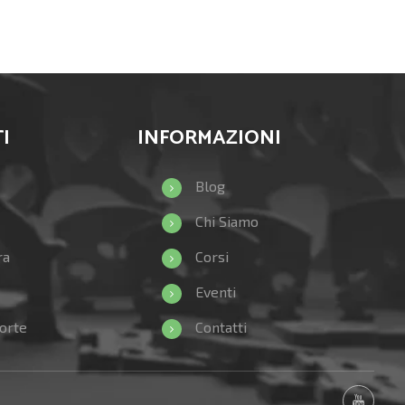
I
INFORMAZIONI
Blog
Chi Siamo
ra
Corsi
Eventi
orte
Contatti