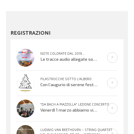
REGISTRAZIONI
NOTE COLORATE DAL 2019...
Le tracce audio allegate sono promemoria di percorsi didattici realizzati
FILASTROCCHE SOTTO L'ALBERO
Con l’augurio di serene festività, affidiamo alle vostre orecchie alcuni
"DA BACH A PIAZZOLLA" LEZIONE CONCERTO
Venerdì 1 marzo abbiamo vissuto una meravigliosa serata musicale offerta dai Maestri Irene Sacchetti al flauto traverso e Fabio
LUDWIG VAN BEETHOVEN – STRING QUARTET