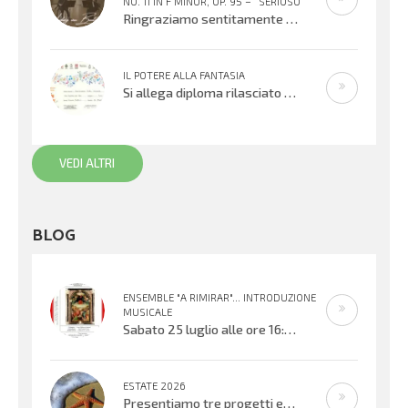
NO. 11 IN F MINOR, OP. 95 – “SERIOSO”
Ringraziamo sentitamente Gloria Foresti e i suoi giovani colleghi per la condivisione di questa bella esecuzione del Quartetto per
IL POTERE ALLA FANTASIA
Si allega diploma rilasciato all’XI° edizione del Concorso Gianni Rodari 2020: secondo premio al Coro Topolino din don. Un sentito
VEDI ALTRI
BLOG
ENSEMBLE "A RIMIRAR"... INTRODUZIONE
MUSICALE
Sabato 25 luglio alle ore 16:30 verrà inaugurata la mostra organizzata dal Centro Biblioteca Comunale presso il Palazzo “Suore
ESTATE 2026
Presentiamo tre progetti estivi che si svolgeranno nell’ultima settimana di