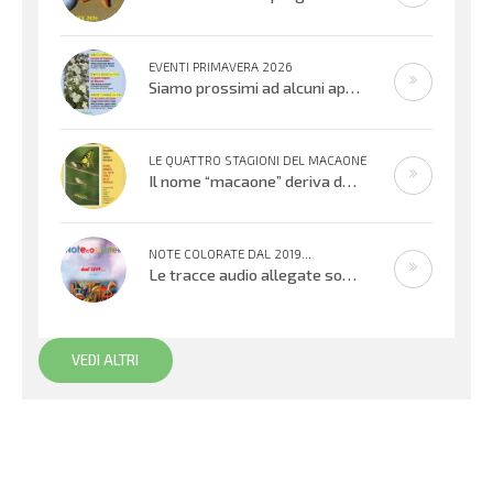
EVENTI PRIMAVERA 2026
Siamo prossimi ad alcuni appuntamenti musicali offerti dai bambini, ragazzi e adulti che cantano e suonano. Si inizierà con il
LE QUATTRO STAGIONI DEL MACAONE
Il nome “macaone” deriva dalla mitologia greca: Macaone era un abile medico e guerriero e il nome della farfalla
NOTE COLORATE DAL 2019...
Le tracce audio allegate sono promemoria di percorsi didattici realizzati
VEDI ALTRI