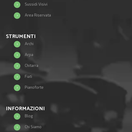
Sussidi Visivi
Area Riservata
STRUMENTI
Archi
Arpa
Chitarra
Fiati
Pianoforte
INFORMAZIONI
Blog
Chi Siamo