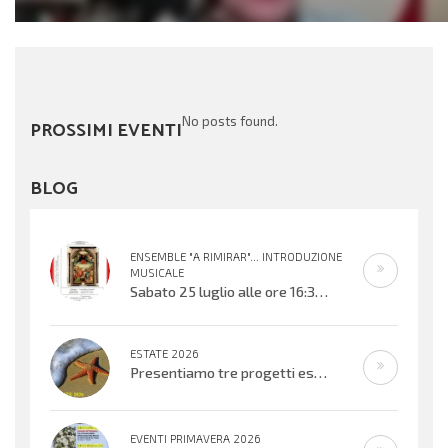
No posts found.
PROSSIMI EVENTI
BLOG
ENSEMBLE "A RIMIRAR"... INTRODUZIONE
MUSICALE
Sabato 25 luglio alle ore 16:30 verrà inaugurata la mostra organizzata dal Centro Biblioteca Comunale presso il Palazzo “Suore
ESTATE 2026
Presentiamo tre progetti estivi che si svolgeranno nell’ultima settimana di
EVENTI PRIMAVERA 2026