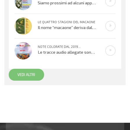
Siamo prossimi ad alcuni appuntamenti musicali offerti dai bambini, ragazzi e adulti che cantano e suonano. Si inizierà con il
LE QUATTRO STAGIONI DEL MACAONE
Il nome “macaone” deriva dalla mitologia greca: Macaone era un abile medico e guerriero e il nome della farfalla
NOTE COLORATE DAL 2019...
Le tracce audio allegate sono promemoria di percorsi didattici realizzati
VEDI ALTRI