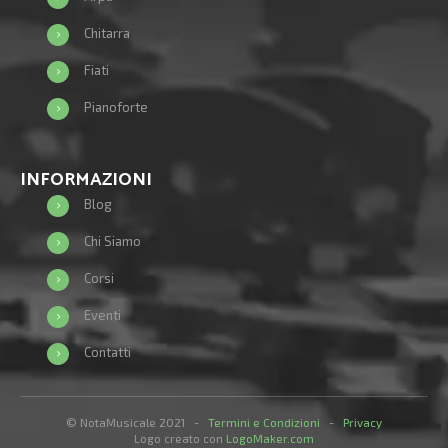
Chitarra
Fiati
Pianoforte
INFORMAZIONI
Blog
Chi Siamo
Corsi
Eventi
Contatti
© NotaMusicale 2021 -
Termini e Condizioni
-
Privacy
Logo creato con
LogoMaker.com