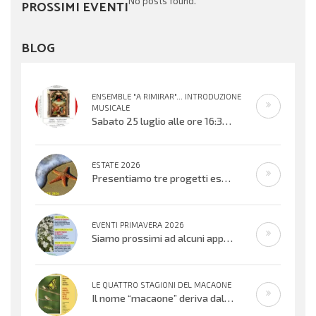
No posts found.
PROSSIMI EVENTI
BLOG
ENSEMBLE "A RIMIRAR"... INTRODUZIONE
MUSICALE
Sabato 25 luglio alle ore 16:30 verrà inaugurata la mostra organizzata dal Centro Biblioteca Comunale presso il Palazzo “Suore
ESTATE 2026
Presentiamo tre progetti estivi che si svolgeranno nell’ultima settimana di
EVENTI PRIMAVERA 2026
Siamo prossimi ad alcuni appuntamenti musicali offerti dai bambini, ragazzi e adulti che cantano e suonano. Si inizierà con il
LE QUATTRO STAGIONI DEL MACAONE
Il nome “macaone” deriva dalla mitologia greca: Macaone era un abile medico e guerriero e il nome della farfalla