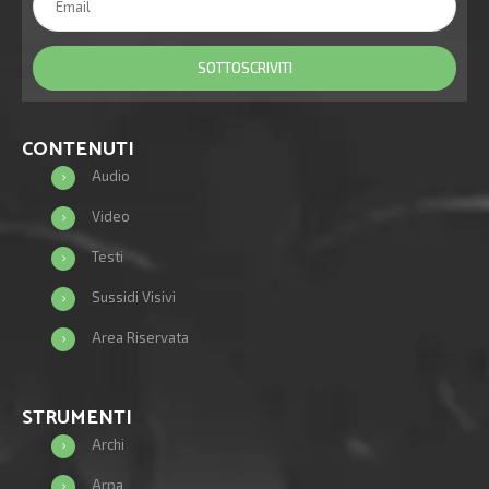
CONTENUTI
Audio
Video
Testi
Sussidi Visivi
Area Riservata
STRUMENTI
Archi
Arpa