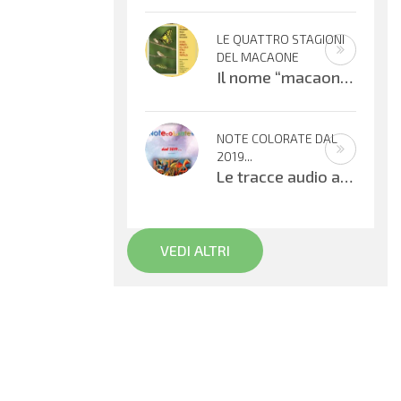
LE QUATTRO STAGIONI
DEL MACAONE
Il nome “macaone” deriva dalla mitologia greca: Macaone era un abile medico e guerriero e il nome della farfalla
NOTE COLORATE DAL
2019...
Le tracce audio allegate sono promemoria di percorsi didattici realizzati
VEDI ALTRI