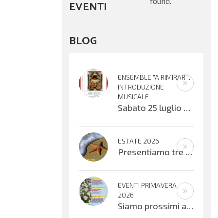
found.
EVENTI
BLOG
ENSEMBLE "A RIMIRAR"...
INTRODUZIONE
MUSICALE
Sabato 25 luglio alle ore 16:30 verrà inaugurata la mostra organizzata dal Centro Biblioteca Comunale presso il Palazzo “Suore
ESTATE 2026
Presentiamo tre progetti estivi che si svolgeranno nell’ultima settimana di
EVENTI PRIMAVERA
2026
Siamo prossimi ad alcuni appuntamenti musicali offerti dai bambini, ragazzi e adulti che cantano e suonano. Si inizierà con il