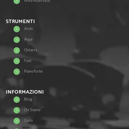
Area Riservata
STRUMENTI
Archi
Arpa
Chitarra
Fiati
Pianoforte
INFORMAZIONI
Blog
Chi Siamo
Corsi