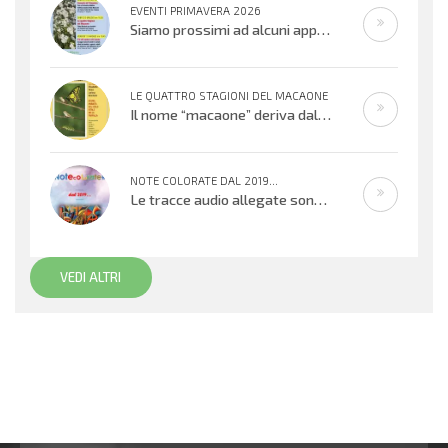
EVENTI PRIMAVERA 2026
Siamo prossimi ad alcuni appuntamenti musicali offerti dai bambini, ragazzi e adulti che cantano e suonano. Si inizierà con il
LE QUATTRO STAGIONI DEL MACAONE
Il nome “macaone” deriva dalla mitologia greca: Macaone era un abile medico e guerriero e il nome della farfalla
NOTE COLORATE DAL 2019...
Le tracce audio allegate sono promemoria di percorsi didattici realizzati
VEDI ALTRI