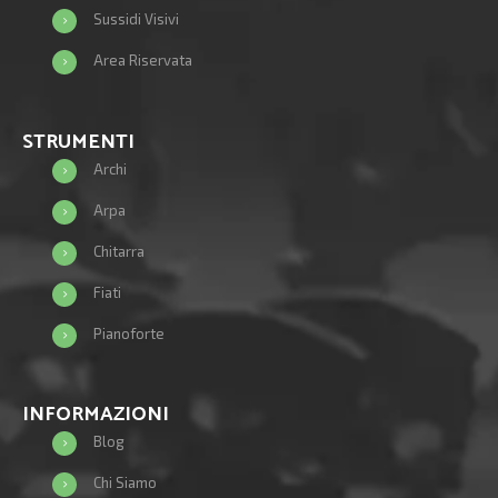
Sussidi Visivi
Area Riservata
STRUMENTI
Archi
Arpa
Chitarra
Fiati
Pianoforte
INFORMAZIONI
Blog
Chi Siamo