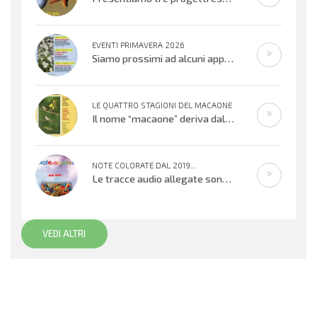
EVENTI PRIMAVERA 2026
Siamo prossimi ad alcuni appuntamenti musicali offerti dai bambini, ragazzi e adulti che cantano e suonano. Si inizierà con il
LE QUATTRO STAGIONI DEL MACAONE
Il nome “macaone” deriva dalla mitologia greca: Macaone era un abile medico e guerriero e il nome della farfalla
NOTE COLORATE DAL 2019...
Le tracce audio allegate sono promemoria di percorsi didattici realizzati
VEDI ALTRI