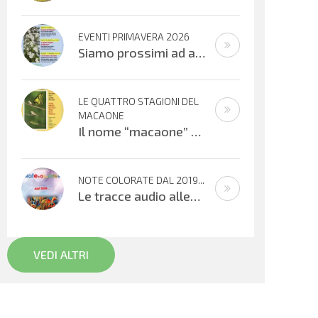
EVENTI PRIMAVERA 2026
Siamo prossimi ad alcuni appuntamenti musicali offerti dai bambini, ragazzi e adulti che cantano e suonano. Si inizierà con il
LE QUATTRO STAGIONI DEL
MACAONE
Il nome “macaone” deriva dalla mitologia greca: Macaone era un abile medico e guerriero e il nome della farfalla
NOTE COLORATE DAL 2019...
Le tracce audio allegate sono promemoria di percorsi didattici realizzati
VEDI ALTRI