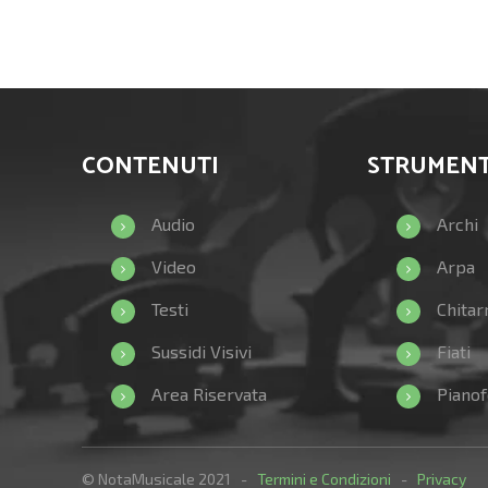
CONTENUTI
STRUMENT
Audio
Archi
Video
Arpa
Testi
Chitar
Sussidi Visivi
Fiati
Area Riservata
Pianof
© NotaMusicale 2021 -
Termini e Condizioni
-
Privacy