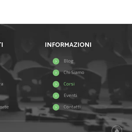
I
INFORMAZIONI
Blog
Chi Siamo
ra
Corsi
Eventi
orte
Contatti