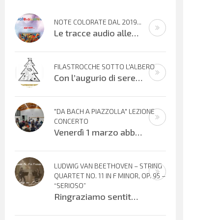
NOTE COLORATE DAL 2019...
Le tracce audio allegate sono promemoria di percorsi didattici realizzati
FILASTROCCHE SOTTO L'ALBERO
Con l’augurio di serene festività, affidiamo alle vostre orecchie alcuni
"DA BACH A PIAZZOLLA" LEZIONE
CONCERTO
Venerdì 1 marzo abbiamo vissuto una meravigliosa serata musicale offerta dai Maestri Irene Sacchetti al flauto traverso e Fabio
LUDWIG VAN BEETHOVEN – STRING
QUARTET NO. 11 IN F MINOR, OP. 95 –
“SERIOSO”
Ringraziamo sentitamente Gloria Foresti e i suoi giovani colleghi per la condivisione di questa bella esecuzione del Quartetto per