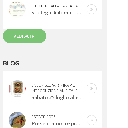
IL POTERE ALLA FANTASIA
Si allega diploma rilasciato all’XI° edizione del Concorso Gianni Rodari 2020: secondo premio al Coro Topolino din don. Un sentito
VEDI ALTRI
BLOG
ENSEMBLE "A RIMIRAR"...
INTRODUZIONE MUSICALE
Sabato 25 luglio alle ore 16:30 verrà inaugurata la mostra organizzata dal Centro Biblioteca Comunale presso il Palazzo “Suore
ESTATE 2026
Presentiamo tre progetti estivi che si svolgeranno nell’ultima settimana di