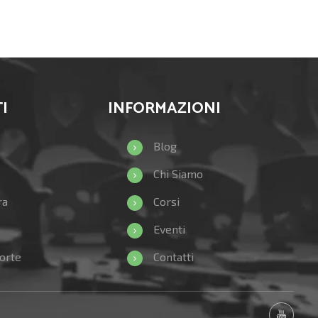
I
INFORMAZIONI
Blog
Chi Siamo
ra
Corsi
Eventi
orte
Contatti