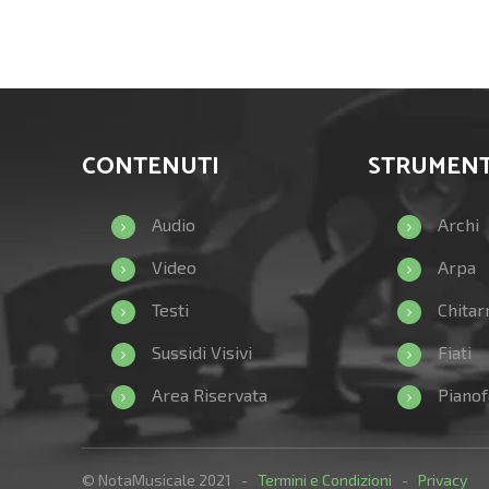
CONTENUTI
STRUMENT
Audio
Archi
Video
Arpa
Testi
Chitar
Sussidi Visivi
Fiati
Area Riservata
Pianof
© NotaMusicale 2021 -
Termini e Condizioni
-
Privacy