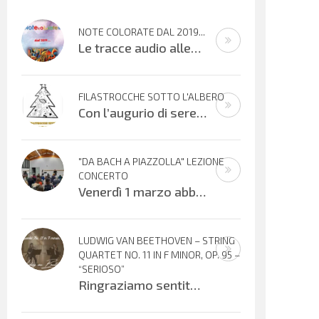
NOTE COLORATE DAL 2019...
Le tracce audio allegate sono promemoria di percorsi didattici realizzati
FILASTROCCHE SOTTO L'ALBERO
Con l’augurio di serene festività, affidiamo alle vostre orecchie alcuni
"DA BACH A PIAZZOLLA" LEZIONE
CONCERTO
Venerdì 1 marzo abbiamo vissuto una meravigliosa serata musicale offerta dai Maestri Irene Sacchetti al flauto traverso e Fabio
LUDWIG VAN BEETHOVEN – STRING
QUARTET NO. 11 IN F MINOR, OP. 95 –
“SERIOSO”
Ringraziamo sentitamente Gloria Foresti e i suoi giovani colleghi per la condivisione di questa bella esecuzione del Quartetto per