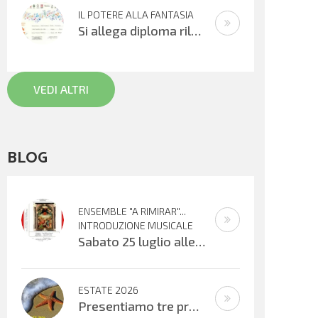
IL POTERE ALLA FANTASIA
Si allega diploma rilasciato all’XI° edizione del Concorso Gianni Rodari 2020: secondo premio al Coro Topolino din don. Un sentito
VEDI ALTRI
BLOG
ENSEMBLE "A RIMIRAR"...
INTRODUZIONE MUSICALE
Sabato 25 luglio alle ore 16:30 verrà inaugurata la mostra organizzata dal Centro Biblioteca Comunale presso il Palazzo “Suore
ESTATE 2026
Presentiamo tre progetti estivi che si svolgeranno nell’ultima settimana di