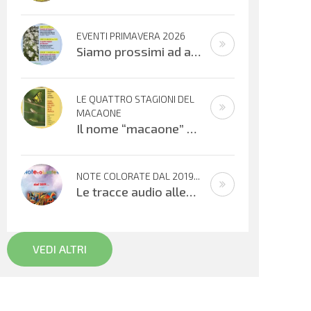
EVENTI PRIMAVERA 2026
Siamo prossimi ad alcuni appuntamenti musicali offerti dai bambini, ragazzi e adulti che cantano e suonano. Si inizierà con il
LE QUATTRO STAGIONI DEL
MACAONE
Il nome “macaone” deriva dalla mitologia greca: Macaone era un abile medico e guerriero e il nome della farfalla
NOTE COLORATE DAL 2019...
Le tracce audio allegate sono promemoria di percorsi didattici realizzati
VEDI ALTRI