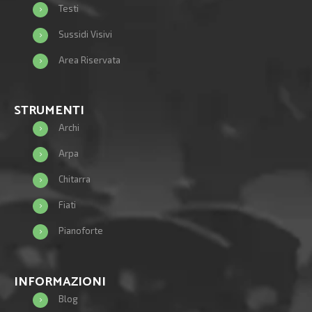
Testi
Sussidi Visivi
Area Riservata
STRUMENTI
Archi
Arpa
Chitarra
Fiati
Pianoforte
INFORMAZIONI
Blog