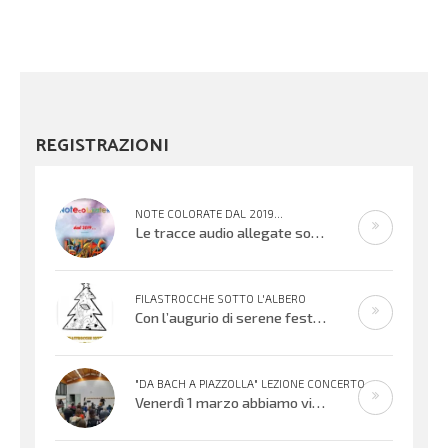
REGISTRAZIONI
NOTE COLORATE DAL 2019...
Le tracce audio allegate sono promemoria di percorsi didattici realizzati
FILASTROCCHE SOTTO L'ALBERO
Con l’augurio di serene festività, affidiamo alle vostre orecchie alcuni
"DA BACH A PIAZZOLLA" LEZIONE CONCERTO
Venerdì 1 marzo abbiamo vissuto una meravigliosa serata musicale offerta dai Maestri Irene Sacchetti al flauto traverso e Fabio