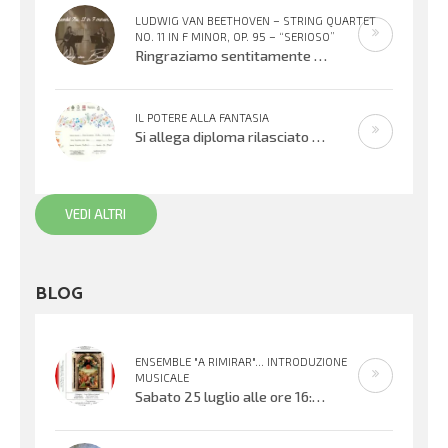
LUDWIG VAN BEETHOVEN – STRING QUARTET
NO. 11 IN F MINOR, OP. 95 – “SERIOSO”
Ringraziamo sentitamente Gloria Foresti e i suoi giovani colleghi per la condivisione di questa bella esecuzione del Quartetto per
IL POTERE ALLA FANTASIA
Si allega diploma rilasciato all’XI° edizione del Concorso Gianni Rodari 2020: secondo premio al Coro Topolino din don. Un sentito
VEDI ALTRI
BLOG
ENSEMBLE "A RIMIRAR"... INTRODUZIONE
MUSICALE
Sabato 25 luglio alle ore 16:30 verrà inaugurata la mostra organizzata dal Centro Biblioteca Comunale presso il Palazzo “Suore