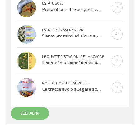
ESTATE 2026
Presentiamo tre progetti estivi che si svolgeranno nell’ultima settimana di
EVENTI PRIMAVERA 2026
Siamo prossimi ad alcuni appuntamenti musicali offerti dai bambini, ragazzi e adulti che cantano e suonano. Si inizierà con il
LE QUATTRO STAGIONI DEL MACAONE
Il nome “macaone” deriva dalla mitologia greca: Macaone era un abile medico e guerriero e il nome della farfalla
NOTE COLORATE DAL 2019...
Le tracce audio allegate sono promemoria di percorsi didattici realizzati
VEDI ALTRI