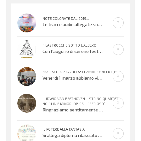
NOTE COLORATE DAL 2019...
Le tracce audio allegate sono promemoria di percorsi didattici realizzati
FILASTROCCHE SOTTO L'ALBERO
Con l’augurio di serene festività, affidiamo alle vostre orecchie alcuni
"DA BACH A PIAZZOLLA" LEZIONE CONCERTO
Venerdì 1 marzo abbiamo vissuto una meravigliosa serata musicale offerta dai Maestri Irene Sacchetti al flauto traverso e Fabio
LUDWIG VAN BEETHOVEN – STRING QUARTET
NO. 11 IN F MINOR, OP. 95 – “SERIOSO”
Ringraziamo sentitamente Gloria Foresti e i suoi giovani colleghi per la condivisione di questa bella esecuzione del Quartetto per
IL POTERE ALLA FANTASIA
Si allega diploma rilasciato all’XI° edizione del Concorso Gianni Rodari 2020: secondo premio al Coro Topolino din don. Un sentito