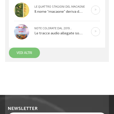
LE QUATTRO STAGIONI DEL MACAONE
Il nome “macaone” deriva dalla mitologia greca: Macaone era un abile medico e guerriero e il nome della farfalla
NOTE COLORATE DAL 2019...
Le tracce audio allegate sono promemoria di percorsi didattici realizzati
VEDI ALTRI
NEWSLETTER