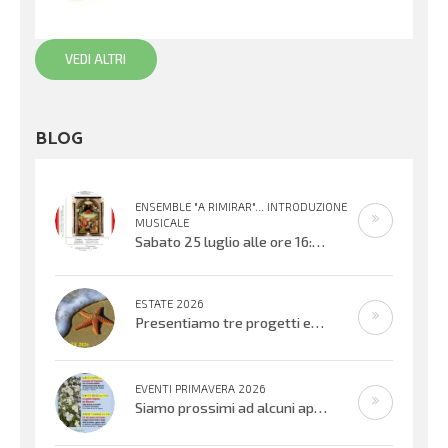
VEDI ALTRI
BLOG
ENSEMBLE "A RIMIRAR"... INTRODUZIONE
MUSICALE
Sabato 25 luglio alle ore 16:30 verrà inaugurata la mostra organizzata dal Centro Biblioteca Comunale presso il Palazzo “Suore
ESTATE 2026
Presentiamo tre progetti estivi che si svolgeranno nell’ultima settimana di
EVENTI PRIMAVERA 2026
Siamo prossimi ad alcuni appuntamenti musicali offerti dai bambini, ragazzi e adulti che cantano e suonano. Si inizierà con il