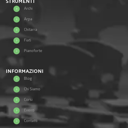
STRUMENTI
Archi
Arpa
Chitarra
Fiati
Pianoforte
INFORMAZIONI
Blog
Chi Siamo
Corsi
Eventi
Contatti