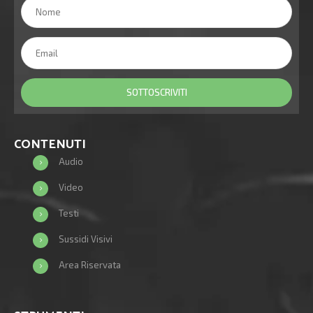
CONTENUTI
Audio
Video
Testi
Sussidi Visivi
Area Riservata