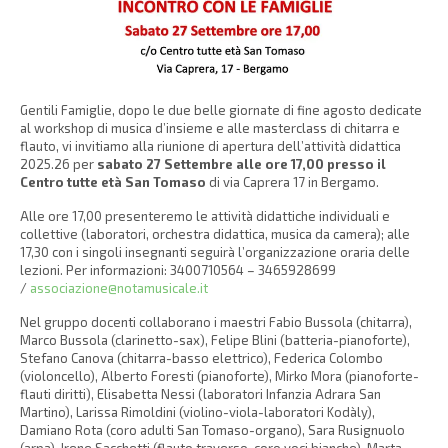
Gentili Famiglie, dopo le due belle giornate di fine agosto dedicate
al workshop di musica d’insieme e alle masterclass di chitarra e
flauto, vi invitiamo alla riunione di apertura dell’attività didattica
2025.26 per
sabato 27 Settembre alle ore 17,00 presso il
Centro tutte età San Tomaso
di via Caprera 17 in Bergamo.
Alle ore 17,00 presenteremo le attività didattiche individuali e
collettive (laboratori, orchestra didattica, musica da camera); alle
17,30 con i singoli insegnanti seguirà l’organizzazione oraria delle
lezioni. Per informazioni: 3400710564 – 3465928699
/
associazione@notamusicale.it
Nel gruppo docenti collaborano i maestri Fabio Bussola (chitarra),
Marco Bussola (clarinetto-sax), Felipe Blini (batteria-pianoforte),
Stefano Canova (chitarra-basso elettrico), Federica Colombo
(violoncello), Alberto Foresti (pianoforte), Mirko Mora (pianoforte-
flauti diritti), Elisabetta Nessi (laboratori Infanzia Adrara San
Martino), Larissa Rimoldini (violino-viola-laboratori Kodàly),
Damiano Rota (coro adulti San Tomaso-organo), Sara Rusignuolo