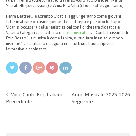
(arpa), Irene Sacchetti (flauto traverso-coro voci bianche), Marta
Scarabelli (percussioni) e Anna Rita Villa (oboe-solfeggio-canto).
Petra Bettinelli e Lorenzo Crotti si aggiungeranno come giovani
tutor in alcune occasioni per le classi di arpa e pianoforte; Lapo
Vicari si occuperà delle registrazioni con l’orchestra didattica e
Valerio Calegari curerà il sito di
notamusicale.it
. Con la massima di
Ezio Bosso “La musica è come la vita, si può fare in un solo modo:
insieme”, vi salutiamo e auguriamo a tutti una buona ripresa
lavorativa e scolastica!
Twitter
Facebook
Google+
Pin It
LinkedIn
Voce Canto Pop Italiano
Anno Musicale 2025-2026
Precedente
Seguente