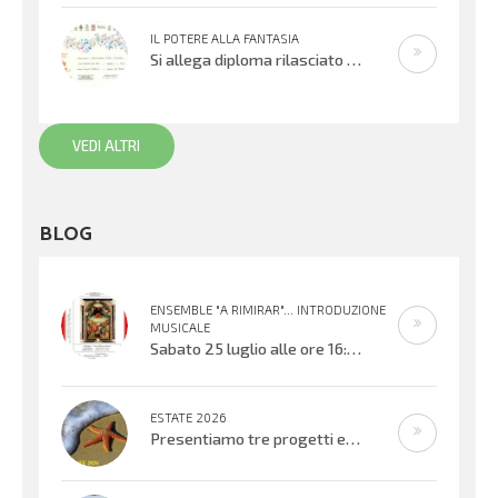
IL POTERE ALLA FANTASIA
Si allega diploma rilasciato all’XI° edizione del Concorso Gianni Rodari 2020: secondo premio al Coro Topolino din don. Un sentito
VEDI ALTRI
BLOG
ENSEMBLE "A RIMIRAR"... INTRODUZIONE
MUSICALE
Sabato 25 luglio alle ore 16:30 verrà inaugurata la mostra organizzata dal Centro Biblioteca Comunale presso il Palazzo “Suore
ESTATE 2026
Presentiamo tre progetti estivi che si svolgeranno nell’ultima settimana di