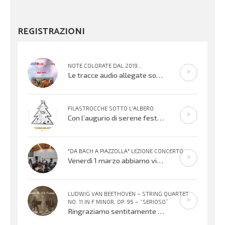
REGISTRAZIONI
NOTE COLORATE DAL 2019...
Le tracce audio allegate sono promemoria di percorsi didattici realizzati
FILASTROCCHE SOTTO L'ALBERO
Con l’augurio di serene festività, affidiamo alle vostre orecchie alcuni
"DA BACH A PIAZZOLLA" LEZIONE CONCERTO
Venerdì 1 marzo abbiamo vissuto una meravigliosa serata musicale offerta dai Maestri Irene Sacchetti al flauto traverso e Fabio
LUDWIG VAN BEETHOVEN – STRING QUARTET
NO. 11 IN F MINOR, OP. 95 – “SERIOSO”
Ringraziamo sentitamente Gloria Foresti e i suoi giovani colleghi per la condivisione di questa bella esecuzione del Quartetto per