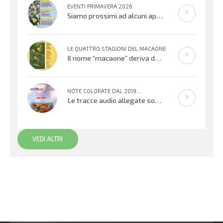
EVENTI PRIMAVERA 2026
Siamo prossimi ad alcuni appuntamenti musicali offerti dai bambini, ragazzi e adulti che cantano e suonano. Si inizierà con il
LE QUATTRO STAGIONI DEL MACAONE
Il nome “macaone” deriva dalla mitologia greca: Macaone era un abile medico e guerriero e il nome della farfalla
NOTE COLORATE DAL 2019...
Le tracce audio allegate sono promemoria di percorsi didattici realizzati
VEDI ALTRI