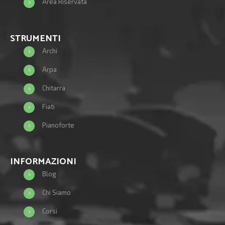
Area Riservata
STRUMENTI
Archi
Arpa
Chitarra
Fiati
Pianoforte
INFORMAZIONI
Blog
Chi Siamo
Corsi